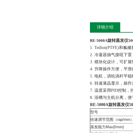
详细介绍
RE-5000A
旋转蒸发仪
50
1. Tedlon(PTF
2. 冷凝器抽气接咀下
3. 模块化设计，可扩
4. 升降操作方便，平
5. 电机，涡轮涡杆平
6. 转速液晶显示，操
7. 温度采用PID控制
8. 浴槽与主机分离，
RE-5000A
旋转蒸发仪500
型号
转速调节范围（rap/min
蒸发能力Max(l/min)