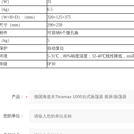
（W）
31
（kg）
6.5
（W×H×D）（mm）
320×125×375
尺寸（mm）
290×258
附件
可容纳6个微孔板
（kg）
5
保护
自动复位
环境
5-31℃，80%响度湿度；32-40℃线性降低，zu
等级
IP30
产品：
您的单位：