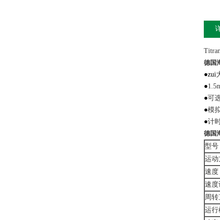
Tit
德国海
●zui
●
1.
●
可
●
模拟
●
计
德国海
型号
运动
速度
速度
周转
运行