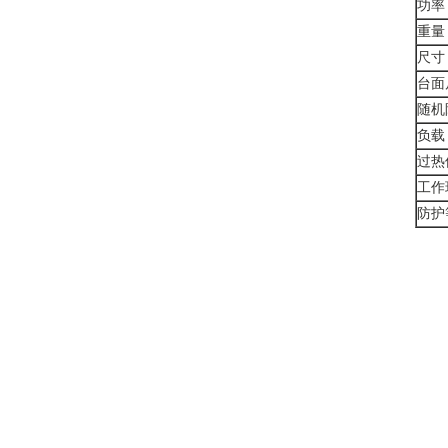
功率
重量
尺寸
台面
随机
负载
过热
工作
防护