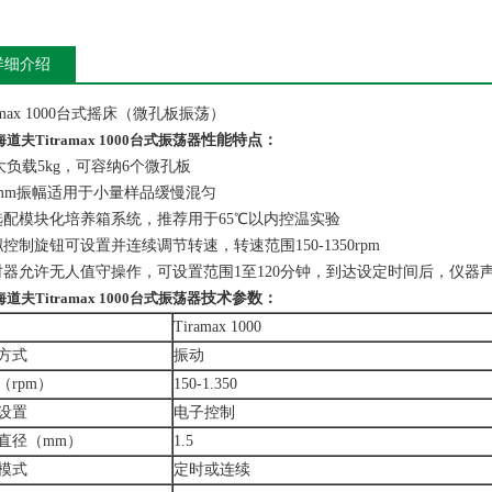
详细介绍
ramax 1000台式摇床（微孔板振荡）
道夫Titramax 1000台式振荡器
性能特点：
大负载5kg，可容纳6个微孔板
5mm振幅适用于小量样品缓慢混匀
选配模块化培养箱系统，推荐用于65℃以内控温实验
控制旋钮可设置并连续调节转速，转速范围150-1350rpm
时器允许无人值守操作，可设置范围1至120分钟，到达设定时间后，仪器
道夫Titramax 1000台式振荡器
技术参数：
Tiramax 1000
方式
振动
（rpm）
150-1.350
设置
电子控制
直径（mm）
1.5
模式
定时或连续