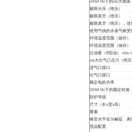
50/60 Hz下的zui大抽速
极限分压（绝压）
极限真空（绝压）
极限真空（绝压），使
使用气镇的水蒸气耐受
环境温度范围（操作）
环境温度范围（储存）
注油量（B型油） min./m
zui大出气口压力（绝
进气口接口
出气口接口
额定电机功率
50/60 Hz下的额定转速
防护等级
尺寸（长x宽x高）
重量
噪音水平在50赫茲，典
货品配置