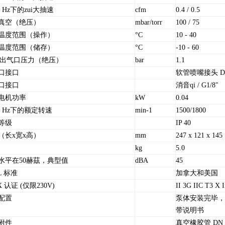
60 Hz下的zui大抽速
cfm
0.4 / 0.5
真空（绝压）
mbar/torr
100 / 75
温度范围（操作）
°C
10 - 40
温度范围（储存）
°C
-10 - 60
i大出气口压力（绝压）
bar
1.1
口接口
软管喷嘴接头 DN 
口接口
消音qi / G1/8"
电机功率
kW
0.04
60 Hz下的额定转速
min-1
1500/1800
等级
IP 40
（长x宽x高）
mm
247 x 121 x 145
kg
5.0
水平在50赫茲，典型值
dBA
45
L 标准
加拿大和美国
X 认证 (仅限230V)
II 3G IIC T3 X I
配置
泵体安装完毕，
带说明书
附件
真空橡胶管 DN 6 