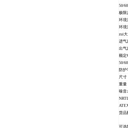
50/
极限
环境
环境
zu
进气
出气
额定
50/
防护
尺寸
重量
噪音
NRT
ATE
货品
可选