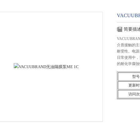
VACUUB
简要描
VACUUBR
介质接触的主
耐受性。电源
日常使用中，
的耐化学腐蚀
型号
更新时
访问次