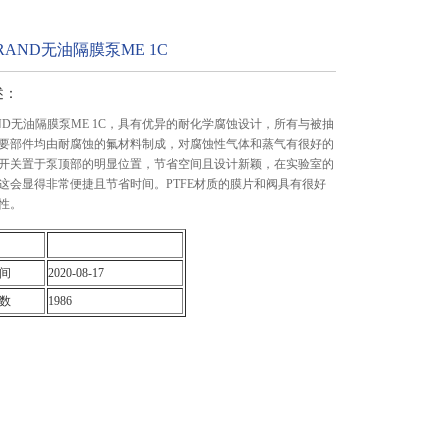
RAND无油隔膜泵ME 1C
述：
AND无油隔膜泵ME 1C，具有优异的耐化学腐蚀设计，所有与被抽
要部件均由耐腐蚀的氟材料制成，对腐蚀性气体和蒸气有很好的
开关置于泵顶部的明显位置，节省空间且设计新颖，在实验室的
这会显得非常便捷且节省时间。PTFE材质的膜片和阀具有很好
性。
间
2020-08-17
数
1986