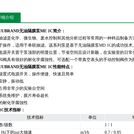
详细介绍
UUBRAND无油隔膜泵ME 1C
简介：
抽滤是化学、微生物、废水控制和其他分析过程等常用的一种样品制备方法。
于操作，适用于单联抽滤。该系列泵是基于无油隔膜泵MD 1C的成功技
电源开关置于泵顶部的明显位置，节省空间且设计新颖，在实验室的日常使
和阀具有很好的耐化学腐蚀性。可选配一个带真空表头的手动控制阀作为
UUBRAND无油隔膜泵ME 1C
性能特点：
顶置式电源开关，操作便捷、快速且简单
安静，振动低
占用非常少的实验台空间
系统免维护，膜片寿命超长
的耐化学腐蚀性
 1C技术指标：
技术指标
单位
数/级数
1 / 1
60 Hz下的zui大抽速
m3/h
0.7 / 0.85