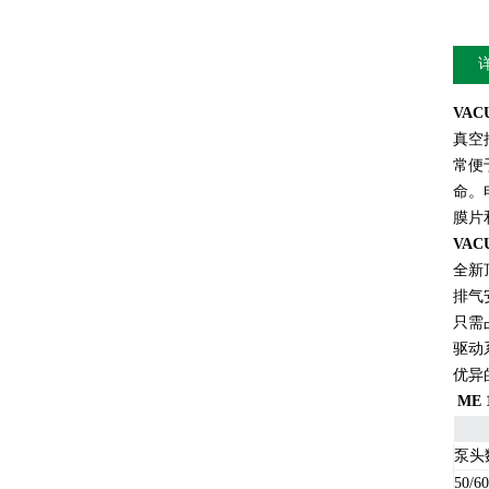
VAC
真空
常便
命。
膜片
VAC
全新
排气
只需
驱动
优异
ME
泵头
50/