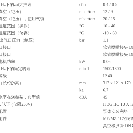
60 Hz下的zui大抽速
cfm
0.4 / 0.5
真空（绝压）
mbar/torr
12 / 9
真空（绝压），使用气镇
mbar/torr
20 / 15
温度范围（操作）
°C
10 - 40
温度范围（储存）
°C
-10 - 60
i大出气口压力（绝压）
bar
1.1
口接口
软管喷嘴接头 DN 
口接口
软管喷嘴接头 DN 
电机功率
kW
0.06
60 Hz下的额定转速
min-1
1500/1800
等级
IP 40
（长x宽x高）
mm
312 x 121 x 170
kg
6.7
水平在50赫茲，典型值
dBA
45
X 认证 (仅限230V)
II 3G IIC T3 X I
配置
泵体安装完毕，
附件
ME/MZ 1C的耐
真空橡胶管 DN 8 