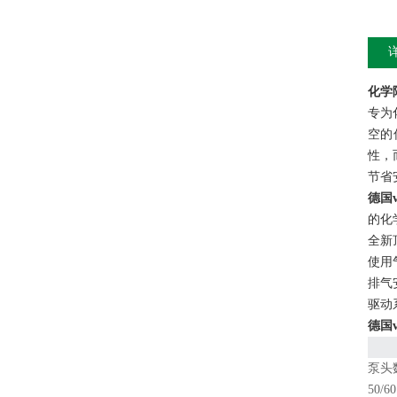
化学
专为
空的
性，
节省
德国v
的化
全新
使用
排气
驱动
德国v
泵头
50/