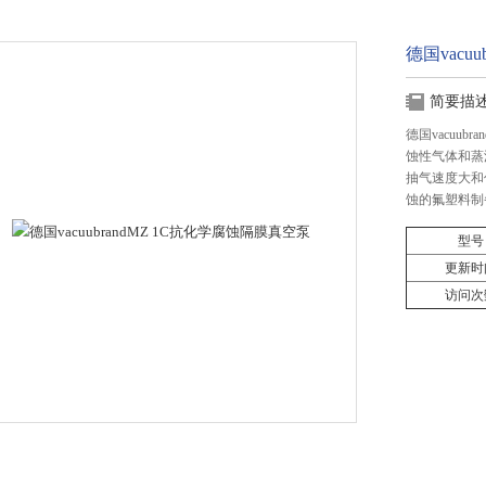
德国vacu
简要描
德国vacuu
蚀性气体和蒸
抽气速度大和
蚀的氟塑料制
型号
更新时
访问次