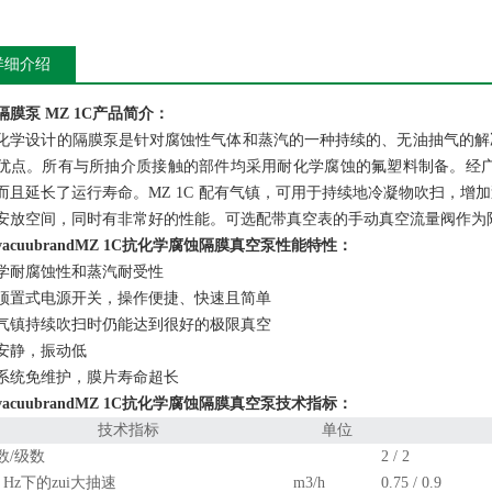
详细介绍
隔膜泵 MZ 1C产品简介：
化学设计的隔膜泵是针对腐蚀性气体和蒸汽的一种持续的、无油抽气的解
优点。所有与所抽介质接触的部件均采用耐化学腐蚀的氟塑料制备。经广泛
而且延长了运行寿命。MZ 1C 配有气镇，可用于持续地冷凝物吹扫，
安放空间，同时有非常好的性能。可选配带真空表的手动真空流量阀作为
acuubrandMZ 1C抗化学腐蚀隔膜真空泵
性能特性：
学耐腐蚀性和蒸汽耐受性
顶置式电源开关，操作便捷、快速且简单
气镇持续吹扫时仍能达到很好的极限真空
安静，振动低
系统免维护，膜片寿命超长
acuubrandMZ 1C抗化学腐蚀隔膜真空泵
技术指标：
技术指标
单位
数/级数
2 / 2
60 Hz下的zui大抽速
m3/h
0.75 / 0.9