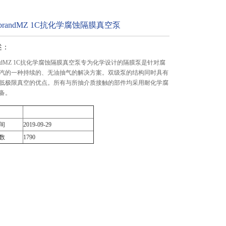
ubrandMZ 1C抗化学腐蚀隔膜真空泵
述：
brandMZ 1C抗化学腐蚀隔膜真空泵专为化学设计的隔膜泵是针对腐
汽的一种持续的、无油抽气的解决方案。双级泵的结构同时具有
低极限真空的优点。所有与所抽介质接触的部件均采用耐化学腐
备。
间
2019-09-29
数
1790