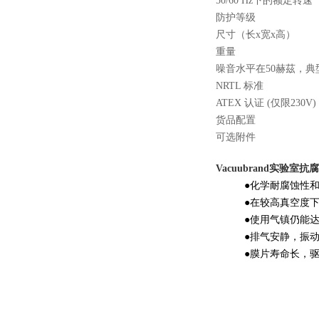
50/60 Hz下的额定转速
防护等级
尺寸（长x宽x高）
重量
噪音水平在50赫茲，典
NRTL 标准
ATEX 认证 (仅限230V)
货品配置
可选附件
Vacuubrand实验室
●化学耐腐蚀性
●在较高真空度
●使用气镇仍能
●排气安静，振
●膜片寿命长，