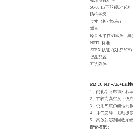
额定电机功率
50/60 Hz下的额定转速
防护等级
尺寸（长x宽x高）
重量
噪音水平在50赫茲，典
NRTL 标准
ATEX 认证 (仅限230V)
货品配置
可选附件
MZ 2C NT +AK+E
1、的化学耐腐蚀性和
2、在较高真空度下仍
3、使用气镇仍能达到
4、排气安静，振动极
5、高效的溶剂回收系
配套搭配：