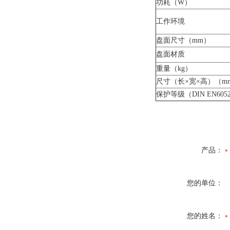
功耗（W）
工作环境
盘面尺寸（mm）
盘面材质
重量（kg）
尺寸（长×宽×高）（m
保护等级（DIN EN605
产品：
您的单位：
您的姓名：