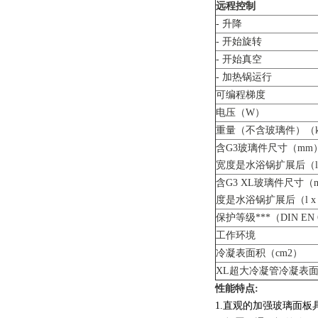
远程控制
- 升降
- 开始旋转
- 开始真空
- 加热锅运行
可编程梯度
电压（W）
重量（不含玻璃件）（k
含G3玻璃件尺寸（mm
宽度是水浴锅扩展后（l x 
含G3 XL玻璃件尺寸（
度是水浴锅扩展后（l x w
保护等级***（DIN EN 
工作环境
冷凝表面积（cm2）
XL超大冷凝管冷凝表面
性能特点:
1.直观的加强玻璃面