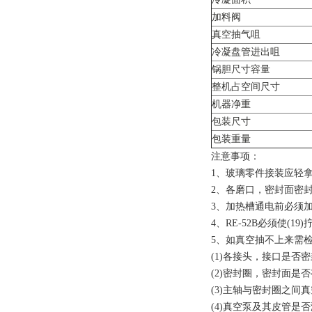
加料阀
真空抽气咀
冷凝盘管进出咀
锅胆尺寸容量
整机占空间尺寸
机器净重
包装尺寸
包装重量
注意事项：
1、玻璃零件接装应轻
2、各磨口，密封面密
3、加热槽通电前必须
4、RE-52B必须使(
5、如真空抽不上来需
(1)各接头，接口是否
(2)密封圈，密封面是
(3)主轴与密封圈之间
(4)真空泵及其皮管是