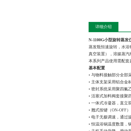
详细介绍
N-1100G
小型旋转蒸发仪
蒸发瓶恒速旋转，水浴
真空装置），溶媒蒸汽
本系列产品使用需配套
基本配置
• 与物料接触部分全部
• 主体支架采用铝合金
• 密封系统采用聚四氟
• 活塞式加料阀套接
• 一体式冷凝器，直立
• 翘式按键（ON-OF
• 电子无极调速，通过
• 恒温浴锅温度数显，锅