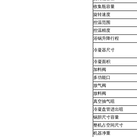
收集瓶容量
旋转速度
控温范围
控温精度
浴锅升降行程
冷凝器尺寸
冷凝面积
加料阀
多功能口
放气阀
放料阀
真空抽气咀
冷凝盘管进出咀
锅胆尺寸容量
整机占空间尺寸
机器净重