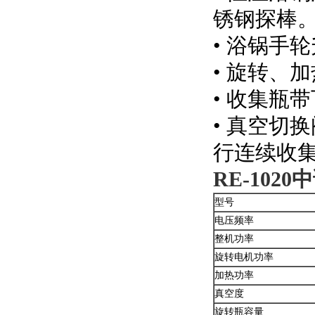
锈钢探棒
• 浴锅手
• 旋转、
• 收集瓶
• 真空切
行连续收
RE-1020
中
型号
电压频率
整机功率
旋转电机功率
加热功率
真空度
旋转瓶容量