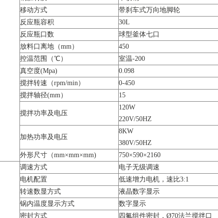
移动方式
带刹车式万向地脚轮
反应瓶容积
30L
反应瓶口数
球型釜体七口
放料口离地（mm）
450
控温范围（℃）
室温-200
真空度(Mpa)
0.098
搅拌转速（rpm/min）
0-450
搅拌轴径(mm）
15
120W
搅拌功率及电压
220V/50HZ
8KW
加热功率及电压
380V/50HZ
外形尺寸（mm×mm×mm)
750×590×2160
调速方式
电子无级调速
电机配置
低速增力电机，速比3:1
转速数显方式
液晶数字显示
锅内温度显示方式
数字显示
密封方式
四氟组件密封，Ø70法兰搅拌口