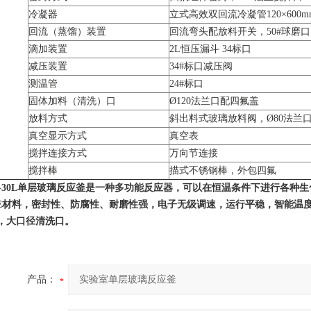
冷凝器
立式高效双回流冷凝管120×600m
回流（蒸馏）装置
回流弯头配放料开关，50#球磨口
滴加装置
2L恒压漏斗 34标口
减压装置
34#标口减压阀
测温管
24#标口
固体加料（清洗）口
Ø120法兰口配四氟盖
放料方式
斜出料式玻璃放料阀，Ø80法兰
真空显示方式
真空表
搅拌连接方式
万向节连接
搅拌棒
描式不锈钢棒，外包四氟
F-30L单层玻璃反应釜是一种多功能反应器，可以在恒温条件下进行各种
FE材料，密封性、防腐性、耐磨性强，电子无级调速，运行平稳，智能温
，大口径清洗口。
产品：