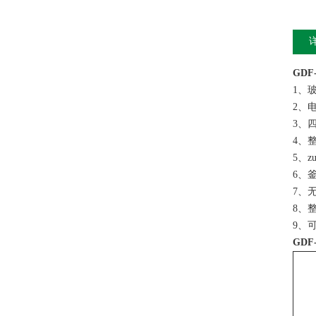
GDF
1、
2、
3、
4、
5、
6、
7、
8、
9、
GDF