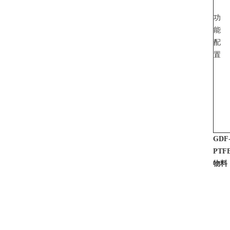
功
能
配
置
GD
PT
物料