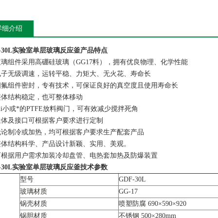
详细介绍
-30L
实验室单层玻璃反应釜
产品特点
玻璃组件采用高硼硅玻璃（GG17料），拥有优良物理、化学性能
电子无级调速，运转平稳、力矩大、无火花、寿命长
四氟组件密封，专有技术，可保证良好的真空度且使用寿命长
整体结构稳定，也可整体移动
zui小或*的PTFE放料阀门，可有效减少搅拌死角
釜体及接口可根据客户要求进行定制
无论制冷或加热，均可根据客户要求生产配套产品
整体结构科学、产品设计新颖、实用、美观。
可根据用户需求加装冷却盘管、电热套加热及防爆装置
-30L
实验室单层玻璃反应釜
技术参数
型号
GDF-30L
玻璃材质
GG-17
锅壳材质
喷塑防腐 690×590×920
锅胆材质
不锈钢 500×280mm