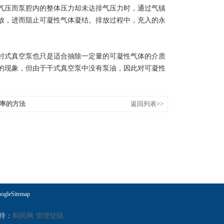
压而泵腔内的整体压力却未达排气压力时，通过气镇
放，进而阻止可凝性气体凝结。排放过程中，充入的永
式真空泵也只是适合抽除一定量的可凝性气体的介质
的现象，但由于干式真空泵中没有泵油，因此对可凝性
率的方法
返回列表>>
ogleSitemap
持：
制药网
管理登陆