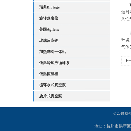
它的
瑞典Biotage
适时
旋转蒸发仪
久性
美国Agilent
以上
环境
玻璃反应釜
气体
加热制冷一体机
上
低温冷却液循环泵
低温恒温槽
循环水式真空泵
旋片式真空泵
© 2018
地址：杭州市拱墅区定海