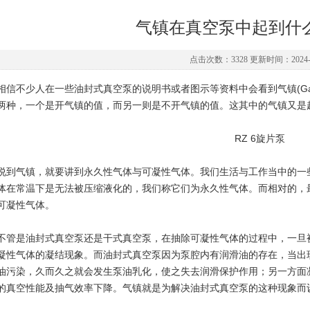
气镇在真空泵中起到什
点击次数：3328 更新时间：2024-1
不少人在一些油封式真空泵的说明书或者图示等资料中会看到气镇(Gasba
两种，一个是开气镇的值，而另一则是不开气镇的值。这其中的气镇又是
RZ 6旋片泵
气镇，就要讲到永久性气体与可凝性气体。我们生活与工作当中的一些
体在常温下是无法被压缩液化的，我们称它们为永久性气体。而相对的，
可凝性气体。
是油封式真空泵还是干式真空泵，在抽除可凝性气体的过程中，一旦被
凝性气体的凝结现象。而油封式真空泵因为泵腔内有润滑油的存在，当出
油污染，久而久之就会发生泵油乳化，使之失去润滑保护作用；另一方面
的真空性能及抽气效率下降。气镇就是为解决油封式真空泵的这种现象而