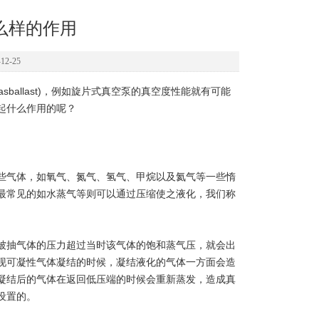
么样的作用
2-25
llast)，例如旋片式真空泵的真空度性能就有可能
起什么作用的呢？
气体，如氧气、氮气、氢气、甲烷以及氦气等一些惰
最常见的如水蒸气等则可以通过压缩使之液化，我们称
抽气体的压力超过当时该气体的饱和蒸气压，就会出
现可凝性气体凝结的时候，凝结液化的气体一方面会造
凝结后的气体在返回低压端的时候会重新蒸发，造成真
设置的。