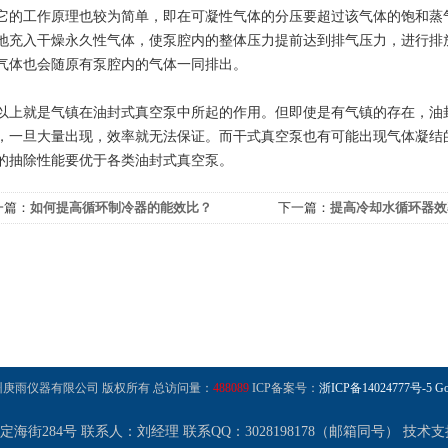
工作原理也较为简单，即在可凝性气体的分压要超过该气体的饱和蒸气
地充入干燥永久性气体，使泵腔内的整体压力提前达到排气压力，进行排
气体也会随原有泵腔内的气体一同排出。
就是气镇在油封式真空泵中所起的作用。但即使是有气镇的存在，油封
，一旦大量出现，效率就无法保证。而干式真空泵也有可能出现气体凝结
的抽除性能要优于各类油封式真空泵。
一篇：
如何提高循环制冷器的能效比？
下一篇：
提高冷却水循环器效
 杭州庚雨仪器有限公司 版权所有 总访问量：
488089
ICP备案号：
浙ICP备14024777号-5
Go
街284号 联系人：刘经理 联系QQ：3028198178（邮箱同号）
技术支