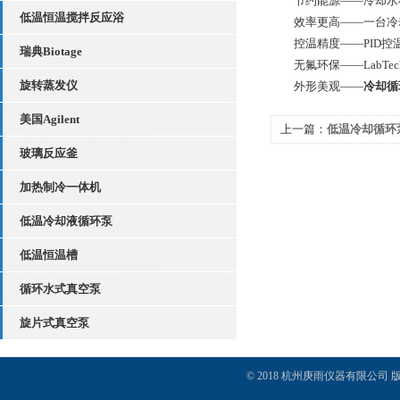
节约能源——冷却水在
低温恒温搅拌反应浴
效率更高——一台冷却
控温精度——PID控
瑞典Biotage
无氟环保——LabTe
旋转蒸发仪
外形美观——
冷却循
美国Agilent
上一篇：
低温冷却循环
玻璃反应釜
要注意什么？
加热制冷一体机
低温冷却液循环泵
低温恒温槽
循环水式真空泵
旋片式真空泵
© 2018 杭州庚雨仪器有限公司