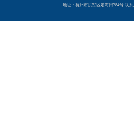
地址：杭州市拱墅区定海街284号 联系人