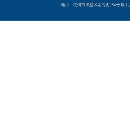
地址：杭州市拱墅区定海街284号 联系人